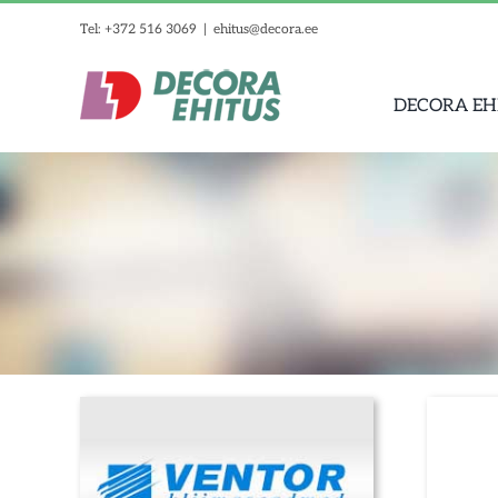
Skip
Tel: +372 516 3069
|
ehitus@decora.ee
to
content
DECORA EH