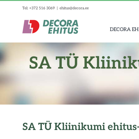
Skip
Tel: +372 516 3069
|
ehitus@decora.ee
to
content
DECORA EH
SA TÜ Kliinik
SA TÜ Kliinikumi ehitus