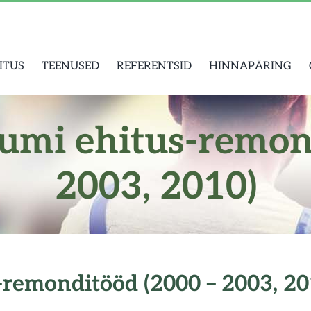
ITUS
TEENUSED
REFERENTSID
HINNAPÄRING
umi ehitus-remon
2003, 2010)
-remonditööd (2000 – 2003, 20