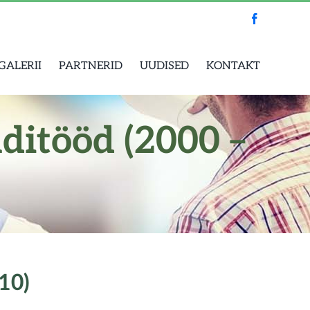
Facebook
GALERII
PARTNERID
UUDISED
KONTAKT
ditööd (2000 –
10)