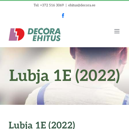
Skip
Tel: +372 516 3069
|
ehitus@decora.ee
to
Facebook
content
Lubja 1E (2022)
Lubja 1E (2022)