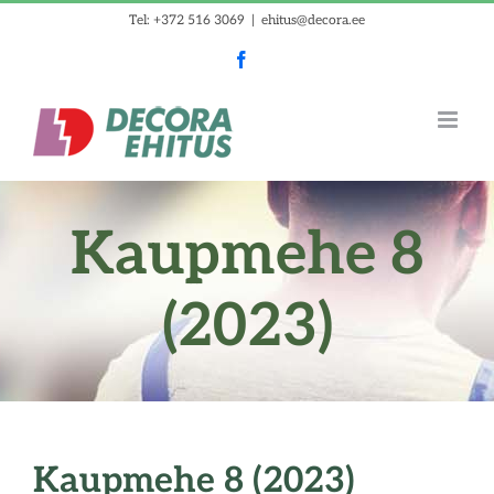
Skip
Tel: +372 516 3069
|
ehitus@decora.ee
to
Facebook
content
Kaupmehe 8
(2023)
Kaupmehe 8 (2023)