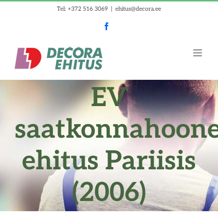
Skip
Tel: +372 516 3069
|
ehitus@decora.ee
to
Facebook
content
EV
saatkonnahoon
ehitus Pariisis
(2006)