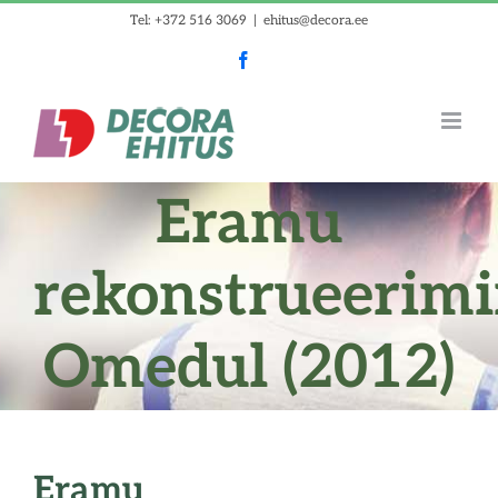
Skip
Tel: +372 516 3069
|
ehitus@decora.ee
to
Facebook
content
Eramu
rekonstrueerim
Omedul (2012)
Eramu