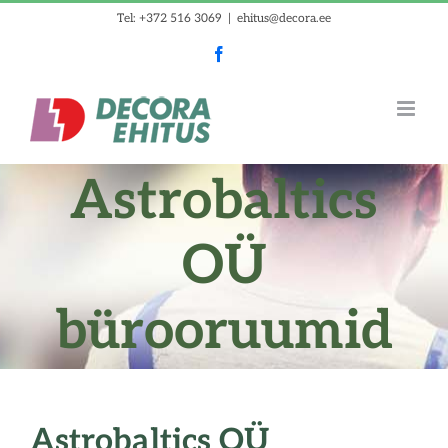
Skip
Tel: +372 516 3069
|
ehitus@decora.ee
to
Facebook
content
Astrobaltics
OÜ
bürooruumid
Astrobaltics OÜ